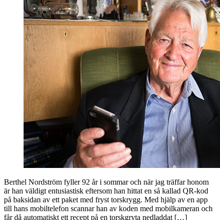
Berthel Nordström fyller 92 år i sommar och när jag träffar honom
är han väldigt entusiastisk eftersom han hittat en så kallad QR-kod
på baksidan av ett paket med fryst torskrygg. Med hjälp av en app
till hans mobiltelefon scannar han av koden med mobilkameran och
får då automatiskt ett recept på en torskgryta nedladdat […]